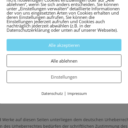
ür eigene Inhalte auf diesen Seiten nach den allgemeinen Gesetzen
ablehnen“, wenn Sie sich anders entscheiden. Sie können
ttelte oder gespeicherte fremde Informationen zu überwachen oder
unter „Einstellungen verwalten“ detaillierte Informationen
der von uns eingesetzten Arten von Cookies erhalten und
deren Einstellungen aufrufen. Sie können die
Einstellungen jederzeit aufrufen und Cookies auch
nachträglich jederzeit abwählen (z.B. in der
 Nutzung von Informationen nach den allgemeinen Gesetzen bleibe
Datenschutzerklärung oder unten auf unserer Webseite).
ner konkreten Rechtsverletzung möglich. Bei Bekanntwerden von e
Alle akzeptieren
Alle ablehnen
ritter, auf deren Inhalte wir keinen Einfluss haben. Deshalb könn
Seiten ist stets der jeweilige Anbieter oder Betreiber der Seiten 
öße überprüft. Rechtswidrige Inhalte waren zum Zeitpunkt der Ver
Einstellungen
ten Seiten ist jedoch ohne konkrete Anhaltspunkte einer Rechtsver
|
Datenschutz
Impressum
mgehend entfernen.
nd Werke auf diesen Seiten unterliegen dem deutschen Urheberrecht
n des Urheberrechtes bedürfen der schriftlichen Zustimmung des j