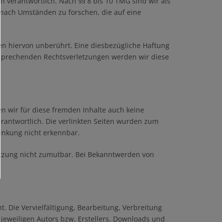
 verantwortlich. Nach §§ 8 bis 10 TMG sind wir als
 nach Umständen zu forschen, die auf eine
n hiervon unberührt. Eine diesbezügliche Haftung
ntsprechenden Rechtsverletzungen werden wir diese
en wir für diese fremden Inhalte auch keine
verantwortlich. Die verlinkten Seiten wurden zum
linkung nicht erkennbar.
letzung nicht zumutbar. Bei Bekanntwerden von
. Die Vervielfältigung, Bearbeitung, Verbreitung
eweiligen Autors bzw. Erstellers. Downloads und