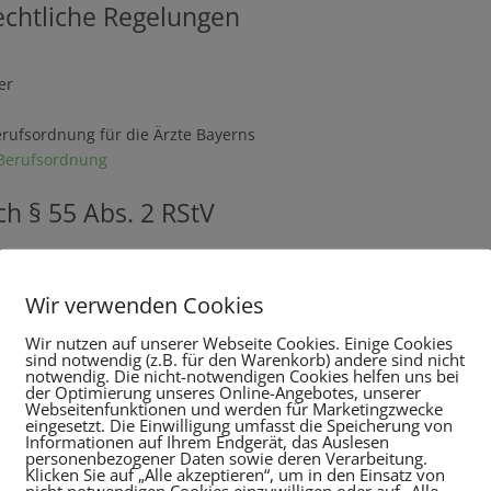
chtliche Regelungen
er
erufsordnung für die Ärzte Bayerns
/Berufsordnung
ch § 55 Abs. 2 RStV
Wir verwenden Cookies
Wir nutzen auf unserer Webseite Cookies. Einige Cookies
rsal­schlichtungs­stelle
sind notwendig (z.B. für den Warenkorb) andere sind nicht
notwendig. Die nicht-notwendigen Cookies helfen uns bei
der Optimierung unseres Online-Angebotes, unserer
eilegungsverfahren vor einer Verbraucherschlichtungsstelle teilzun
Webseitenfunktionen und werden für Marketingzwecke
eingesetzt. Die Einwilligung umfasst die Speicherung von
Informationen auf Ihrem Endgerät, das Auslesen
personenbezogener Daten sowie deren Verarbeitung.
Klicken Sie auf „Alle akzeptieren“, um in den Einsatz von
nicht notwendigen Cookies einzuwilligen oder auf „Alle