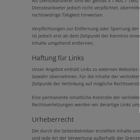
Als Diensteanbieter sind wir gemäß § 7 Abs.1 TMG f
Diensteanbieter jedoch nicht verpflichtet, übermi
rechtswidrige Tätigkeit hinweisen.
Verpflichtungen zur Entfernung oder Sperrung der
ist jedoch erst ab dem Zeitpunkt der Kenntnis ei
Inhalte umgehend entfernen.
Haftung für Links
Unser Angebot enthält Links zu externen Websites D
Gewähr übernehmen. Für die Inhalte der verlinkten 
Zeitpunkt der Verlinkung auf mögliche Rechtsverst
Eine permanente inhaltliche Kontrolle der verlink
Rechtsverletzungen werden wir derartige Links u
Urheberrecht
Die durch die Seitenbetreiber erstellten Inhalte u
und jede Art der Verwertung außerhalb der Grenze